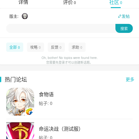
详情
评价
社区
0
0
版主:
发帖
全部
攻略
反馈
求助
0
0
0
0
Oh, bother! No topics were found here.
您需要先登录才可以创建新话题。
热门论坛
更多
食物语
帖子: 0
命运决战（测试服）
帖子: 0