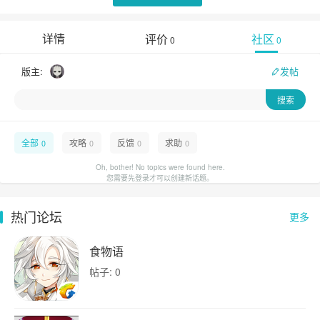
详情
评价
社区
0
0
版主:
发帖
全部
攻略
反馈
求助
0
0
0
0
Oh, bother! No topics were found here.
您需要先登录才可以创建新话题。
热门论坛
更多
食物语
帖子: 0