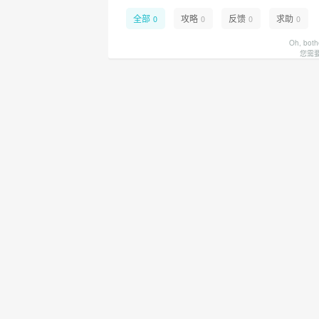
全部
攻略
反馈
求助
0
0
0
0
Oh, both
您需