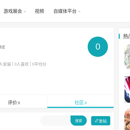
游戏展会
视频
自媒体平台
热
0
待定
人安装
人喜欢
平均分
0
0
评价
社区
0
0
发帖