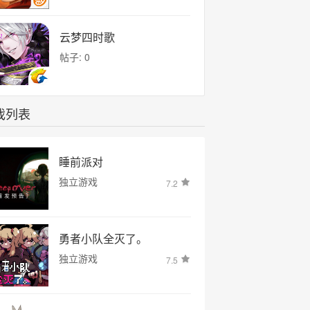
云梦四时歌
帖子: 0
戏列表
睡前派对
独立游戏
7.2
勇者小队全灭了。
独立游戏
7.5