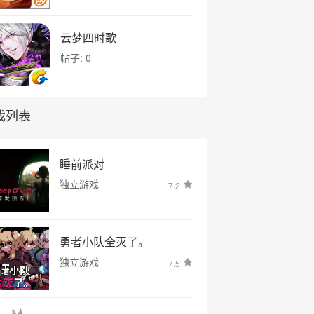
云梦四时歌
帖子: 0
戏列表
睡前派对
独立游戏
7.2
勇者小队全灭了。
独立游戏
7.5