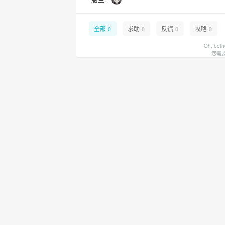
全部
求助
反馈
攻略
0
0
0
0
Oh, both
您需