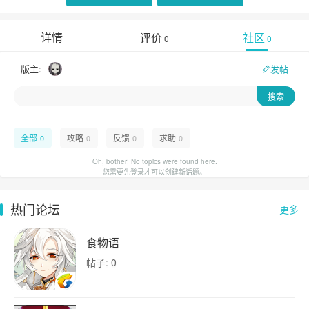
详情
评价
社区
0
0
版主:
发帖
全部
攻略
反馈
求助
0
0
0
0
Oh, bother! No topics were found here.
您需要先登录才可以创建新话题。
热门论坛
更多
食物语
帖子: 0