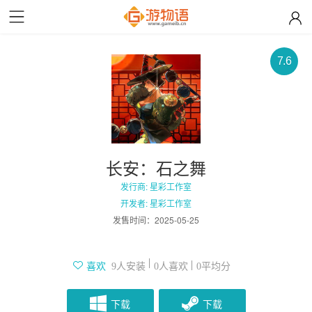
7.6
长安：石之舞
发行商: 星彩工作室
开发者: 星彩工作室
发售时间：
2025-05-25
人安装
人喜欢
平均分
喜欢
9
0
0
下载
下载