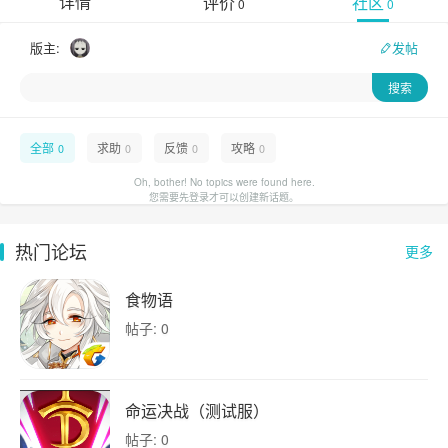
详情
评价
社区
0
0
版主:
发帖
全部
求助
反馈
攻略
0
0
0
0
Oh, bother! No topics were found here.
您需要先登录才可以创建新话题。
热门论坛
更多
食物语
帖子: 0
命运决战（测试服）
帖子: 0