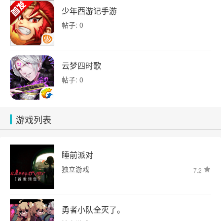
少年西游记手游
帖子: 0
云梦四时歌
帖子: 0
游戏列表
睡前派对
独立游戏
7.2
勇者小队全灭了。