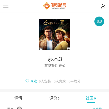
8.8
莎木3
发售时间：
待定
人安装
人喜欢
平均分
喜欢
0
0
0
详情
评价
社区
0
0
版主:
发帖