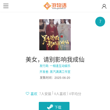
7
美女，请别影响我成仙
发行商: 一相逢互动娱乐
开发者: 蒸汽满满工作室
发售时间：
2025-06-20
人安装
人喜欢
平均分
喜欢
7
0
0
下载