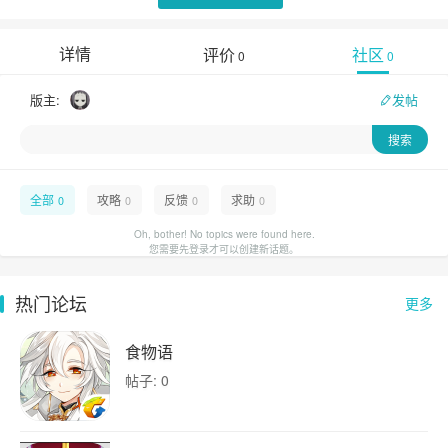
详情
评价
社区
0
0
版主:
发帖
全部
攻略
反馈
求助
0
0
0
0
Oh, bother! No topics were found here.
您需要先登录才可以创建新话题。
热门论坛
更多
食物语
帖子: 0