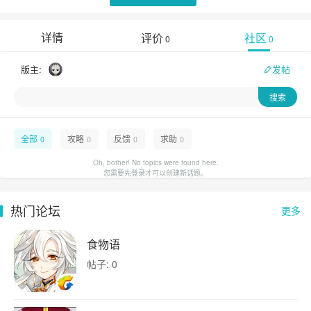
详情
评价
社区
0
0
版主:
发帖
全部
攻略
反馈
求助
0
0
0
0
Oh, bother! No topics were found here.
您需要先登录才可以创建新话题。
热门论坛
更多
食物语
帖子: 0