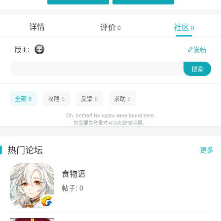
详情
评价
社区
0
0
版主:
发帖
全部
攻略
反馈
求助
0
0
0
0
Oh, bother! No topics were found here.
您需要先登录才可以创建新话题。
热门论坛
更多
食物语
帖子: 0