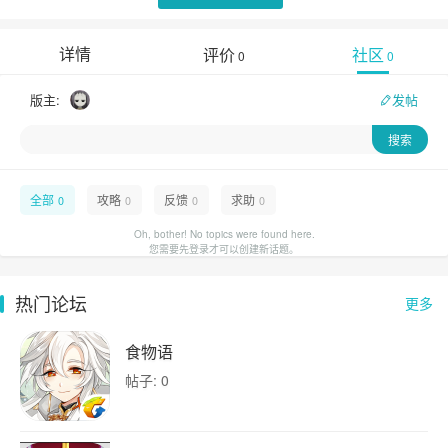
详情
评价
社区
0
0
版主:
发帖
全部
攻略
反馈
求助
0
0
0
0
Oh, bother! No topics were found here.
您需要先登录才可以创建新话题。
热门论坛
更多
食物语
帖子: 0