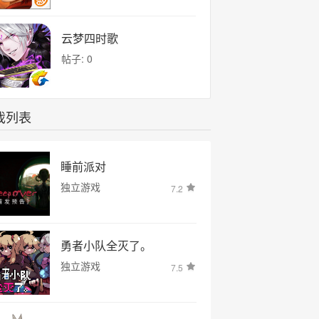
云梦四时歌
帖子: 0
戏列表
睡前派对
独立游戏
7.2
勇者小队全灭了。
独立游戏
7.5