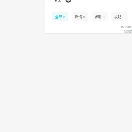
全部
反馈
求助
攻略
0
0
0
0
Oh, both
您需