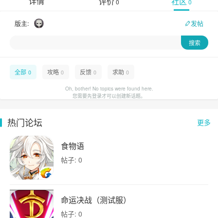
详情
评价
社区
0
0
版主:
发帖
全部
攻略
反馈
求助
0
0
0
0
Oh, bother! No topics were found here.
您需要先登录才可以创建新话题。
热门论坛
更多
食物语
帖子: 0
命运决战（测试服）
帖子: 0