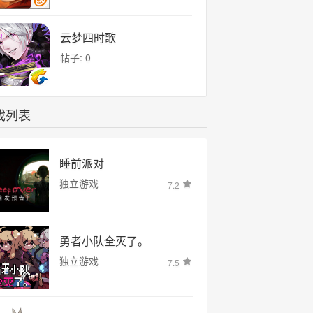
云梦四时歌
帖子: 0
戏列表
睡前派对
独立游戏
7.2
勇者小队全灭了。
独立游戏
7.5