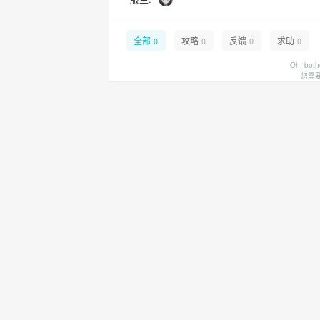
全部
攻略
反馈
求助
0
0
0
0
Oh, both
您需