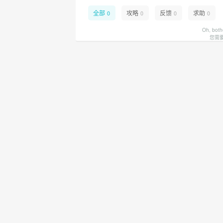
全部
攻略
反馈
求助
0
0
0
0
Oh, both
您需