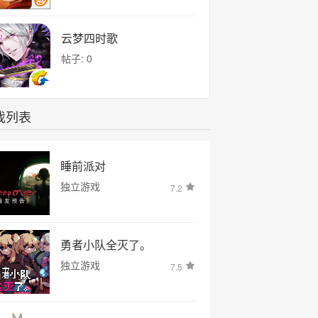
云梦四时歌
帖子: 0
戏列表
睡前派对
独立游戏
7.2
勇者小队全灭了。
独立游戏
7.5