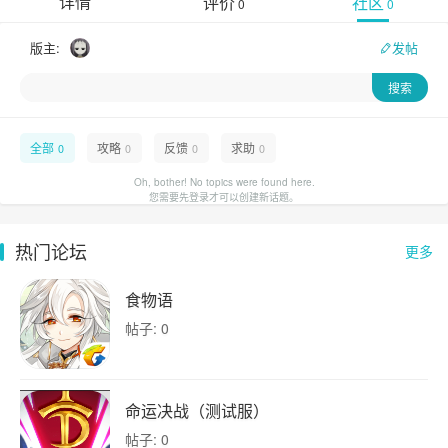
详情
评价
社区
0
0
版主:
发帖
全部
攻略
反馈
求助
0
0
0
0
Oh, bother! No topics were found here.
您需要先登录才可以创建新话题。
热门论坛
更多
食物语
帖子: 0
命运决战（测试服）
帖子: 0