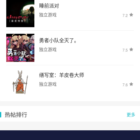
睡前派对
独立游戏
7.2
勇者小队全灭了。
独立游戏
7.5
缮写室：羊皮卷大师
独立游戏
7.6
热帖排行
更多