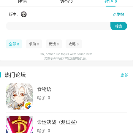
详情
评价
社区
0
0
版主:
发帖
全部
求助
反馈
攻略
0
0
0
0
Oh, bother! No topics were found here.
您需要先登录才可以创建新话题。
热门论坛
更多
食物语
帖子: 0
命运决战（测试服）
帖子: 0