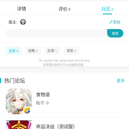
详情
评价
社区
0
0
版主:
发帖
全部
攻略
反馈
求助
0
0
0
0
Oh, bother! No topics were found here.
您需要先登录才可以创建新话题。
热门论坛
更多
食物语
帖子: 0
命运决战（测试服）