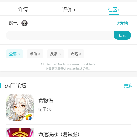
详情
评价
社区
0
0
版主:
发帖
全部
求助
反馈
攻略
0
0
0
0
Oh, bother! No topics were found here.
您需要先登录才可以创建新话题。
热门论坛
更多
食物语
帖子: 0
命运决战（测试服）