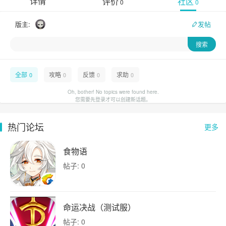
详情
评价
社区
0
0
版主:
发帖
全部
攻略
反馈
求助
0
0
0
0
Oh, bother! No topics were found here.
您需要先登录才可以创建新话题。
热门论坛
更多
食物语
帖子: 0
命运决战（测试服）
帖子: 0