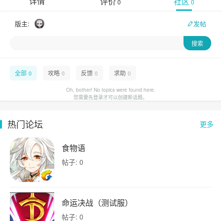
详情
评价
社区
0
0
版主:
发帖
全部
攻略
反馈
求助
0
0
0
0
Oh, bother! No topics were found here.
您需要先登录才可以创建新话题。
热门论坛
更多
食物语
帖子: 0
命运决战（测试服）
帖子: 0