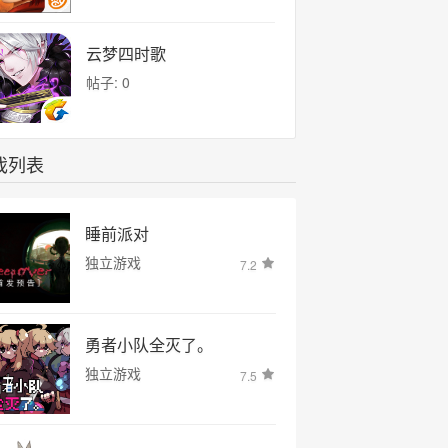
云梦四时歌
帖子: 0
戏列表
睡前派对
独立游戏
7.2
勇者小队全灭了。
独立游戏
7.5