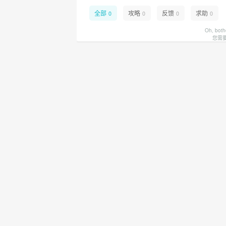
全部
攻略
反馈
求助
0
0
0
0
Oh, both
您需