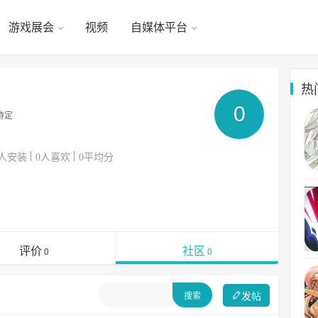
游戏展会
视频
自媒体平台
热
0
待定
人安装
人喜欢
平均分
0
0
评价
社区
0
0
发帖