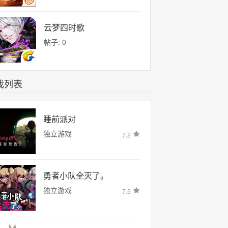
云梦四时歌
帖子: 0
戏列表
睡前派对
独立游戏
7.2
勇者小队全灭了。
独立游戏
7.5