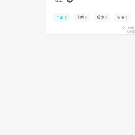
全部
求助
反馈
攻略
0
0
0
0
Oh, both
您需