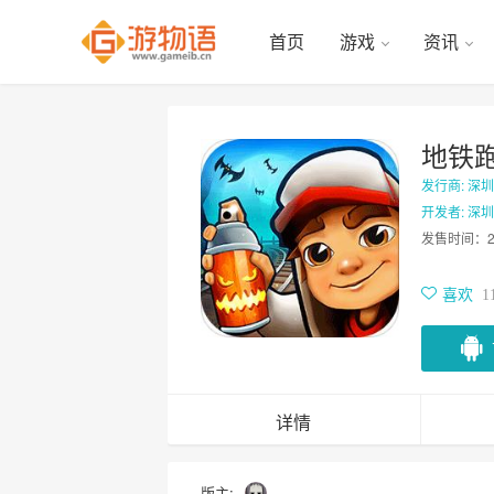
首页
游戏
资讯
地铁
发行商: 深
开发者: 深
发售时间：
喜欢
1
详情
版主: