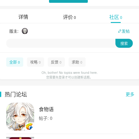
详情
评价
社区
0
0
版主:
发帖
全部
攻略
反馈
求助
0
0
0
0
Oh, bother! No topics were found here.
您需要先登录才可以创建新话题。
热门论坛
更多
食物语
帖子: 0