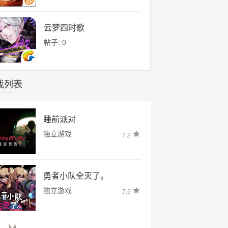
云梦四时歌
帖子: 0
戏列表
睡前派对
独立游戏
7.2
勇者小队全灭了。
独立游戏
7.5