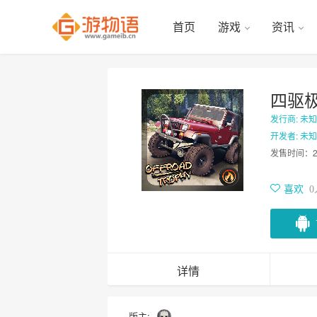
首页
游戏
资讯
四驱
发行商: 未知
开发者: 未知
发售时间：
喜欢
0
详情
版主: