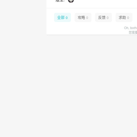
全部
攻略
反馈
求助
0
0
0
0
Oh, both
您需