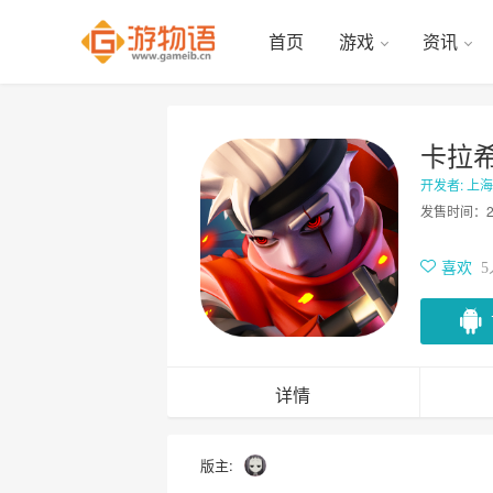
首页
游戏
资讯
卡拉
开发者: 上
发售时间：
喜欢
5
详情
版主: