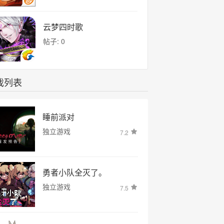
云梦四时歌
帖子: 0
戏列表
睡前派对
独立游戏
7.2
勇者小队全灭了。
独立游戏
7.5