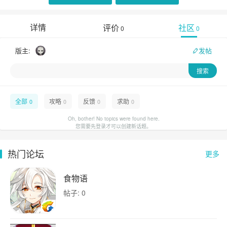
详情
评价
社区
0
0
版主:
发帖
全部
攻略
反馈
求助
0
0
0
0
Oh, bother! No topics were found here.
您需要先登录才可以创建新话题。
热门论坛
更多
食物语
帖子: 0