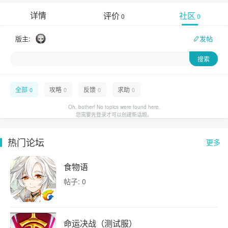
详情
评价
社区
0
0
版主:
发帖
全部
攻略
反馈
求助
0
0
0
0
Oh, bother! No topics were found here.
您需要先登录才可以创建新话题。
热门论坛
更多
食物语
帖子: 0
命运决战（测试服）