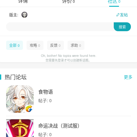
详情
评价
社区
0
0
版主:
发帖
全部
攻略
反馈
求助
0
0
0
0
Oh, bother! No topics were found here.
您需要先登录才可以创建新话题。
热门论坛
更多
食物语
帖子: 0
命运决战（测试服）
帖子: 0