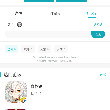
详情
评价
社区
0
0
版主:
发帖
全部
攻略
反馈
求助
0
0
0
0
Oh, bother! No topics were found here.
您需要先登录才可以创建新话题。
热门论坛
更多
食物语
帖子: 0