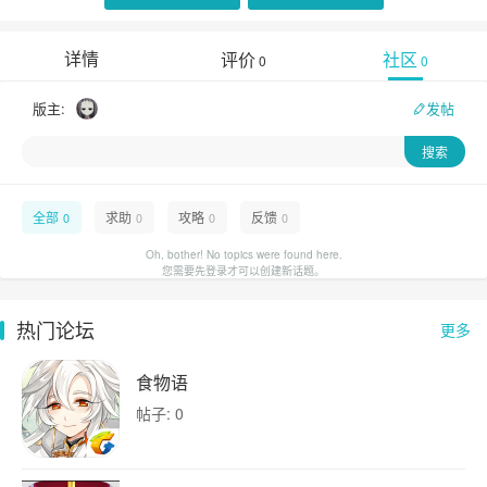
详情
评价
社区
0
0
版主:
发帖
全部
求助
攻略
反馈
0
0
0
0
Oh, bother! No topics were found here.
您需要先登录才可以创建新话题。
热门论坛
更多
食物语
帖子: 0